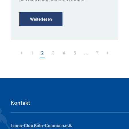
Weiterlesen
1
2
3
4
5
…
7
Kontakt
Lions-Club Köln-Colonia n.e.V.